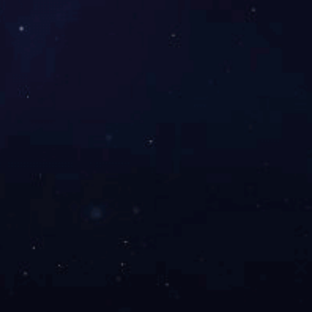
联系邮件：
service@thejiangmen.com
联系电话：
+86 010-57452202
版权所有
京ICP备15067165号-1
入口
|
荣耀体育网页版
|
（中国）
|
开云电子球赛
页版登录入口_江南onli