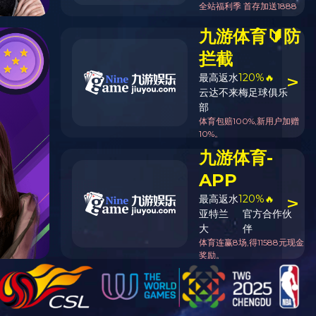
投资企业
「Collov」完成近千万美元A轮融资，开
国)官方创投继续加码