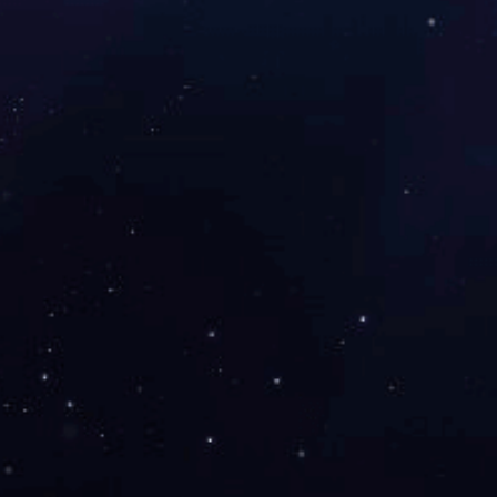
地址：
北京市朝阳区霄云路40号院1号楼国航世纪大厦1709室
工作时间：
周一到周五，9:00 - 18:00
© 2020
开云电子体育_开云(中国)官方
投资管理顾问（北京）有限公司 
华体会官方端网站登录
版
|
乐鱼在线注册_乐鱼
育平台官方网站
|
江南网