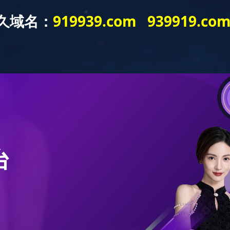
大企业
开云电子体育_开云(中国)官方
技术人才
开云电子体育_开
开云电子体育_开
云(中国)官方介
云(中国)官方新
18
2017
2016
绍
闻
开云电子体育_开云(中国)官方
加速器落地横琴粤澳深
粒界科技完成由比亚