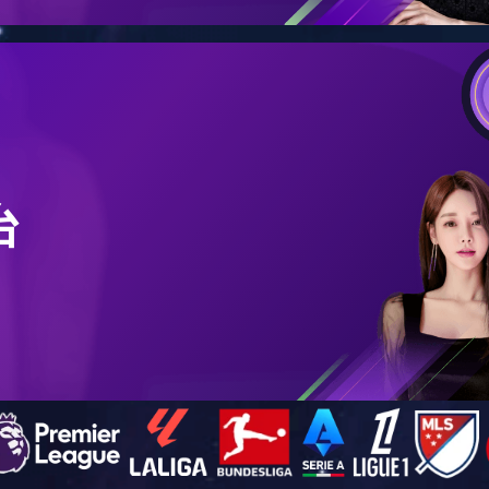
开云电子体育_开云(中国)官方
算基础平台产品产业
AIGC自动化设计平台
云电子体育_开云(中