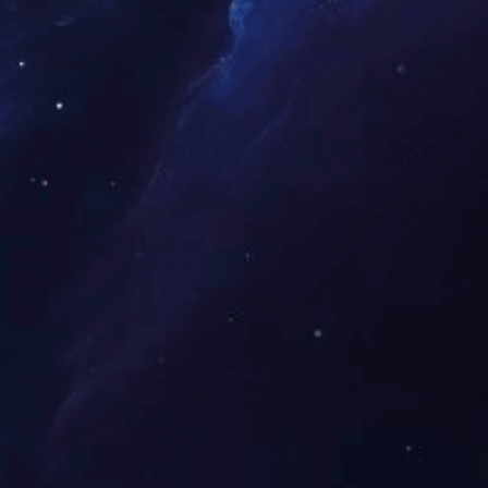
雷达第一股”
墨云科技获国有资本
上一页
2
3
4
下一页
1
技术人才
投资
活动
开云电子体育_开云(中国)官方